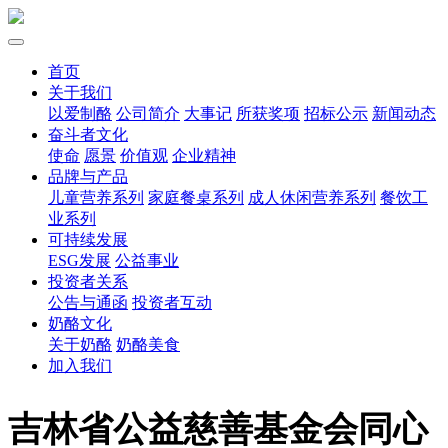
首页
关于我们
以爱制酪
公司简介
大事记
所获奖项
招标公示
新闻动态
奋斗者文化
使命
愿景
价值观
企业精神
品牌与产品
儿童营养系列
家庭餐桌系列
成人休闲营养系列
餐饮工
业系列
可持续发展
ESG发展
公益事业
投资者关系
公告与通函
投资者互动
奶酪文化
关于奶酪
奶酪美食
加入我们
吉林省公益慈善基金会同心