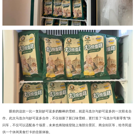
眼前的这款一比一复刻妙可蓝多奶酪棒的雪糕，就是马迭尔与妙可蓝多的一次联名合
作。此次马迭尔与妙可蓝多合作，不仅创新了新口味雪糕，更打造了“马迭尔号新零售”快
闪车，不仅可以适配各个场景，未来也将陆续登陆上海部分景区、商业街区等，给市民提
供一个休闲美食打卡的尝新体验。