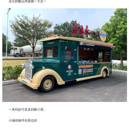
走出奶酪品类破圈一大步！
一来到妙可蓝多奶酪小屋，
小编就被停在路边的