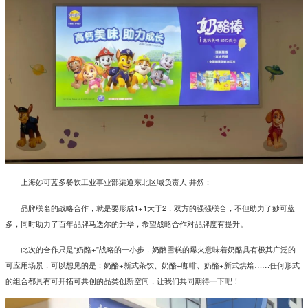
上海妙可蓝多餐饮工业事业部渠道东北区域负责人 井然：
品牌联名的战略合作，就是要形成1+1大于2，双方的强强联合，不但助力了妙可蓝
多，同时助力了百年品牌马迭尔的升华，希望战略合作对品牌度有提升。
此次的合作只是“奶酪+”战略的一小步，奶酪雪糕的爆火意味着奶酪具有极其广泛的
可应用场景，可以想见的是：奶酪+新式茶饮、奶酪+咖啡、奶酪+新式烘焙……任何形式
的组合都具有可开拓可共创的品类创新空间，让我们共同期待一下吧！