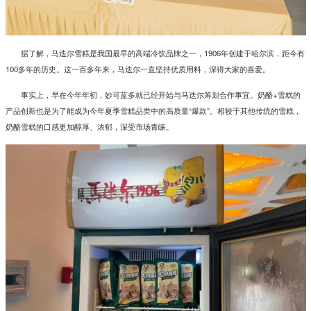
据了解，马迭尔雪糕是我国最早的高端冷饮品牌之一，1906年创建于哈尔滨，距今有
100多年的历史。这一百多年来，马迭尔一直坚持优质用料，深得大家的喜爱。
事实上，早在今年年初，妙可蓝多就已经开始与马迭尔筹划合作事宜。奶酪+雪糕的
产品创新也是为了能成为今年夏季雪糕品类中的高质量“爆款”。相较于其他传统的雪糕，
奶酪雪糕的口感更加醇厚、浓郁，深受市场青睐。