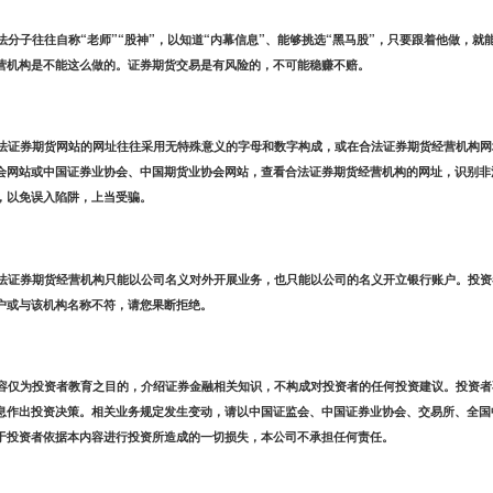
法分子往往自称“老师”“股神”，以知道“内幕信息”、能够挑选“黑马股”，只要跟着他做，
营机构是不能这么做的。证券期货交易是有风险的，不可能稳赚不赔。
法证券期货网站的网址往往采用无特殊意义的字母和数字构成，或在合法证券期货经营机构网
会网站或中国证券业协会、中国期货业协会网站，查看合法证券期货经营机构的网址，识别非
，以免误入陷阱，上当受骗。
法证券期货经营机构只能以公司名义对外开展业务，也只能以公司的名义开立银行账户。投资
户或与该机构名称不符，请您果断拒绝。
容仅为投资者教育之目的，介绍证券金融相关知识，不构成对投资者的任何投资建议。投资者
息作出投资决策。相关业务规定发生变动，请以中国证监会、中国证券业协会、交易所、全国
于投资者依据本内容进行投资所造成的一切损失，本公司不承担任何责任。