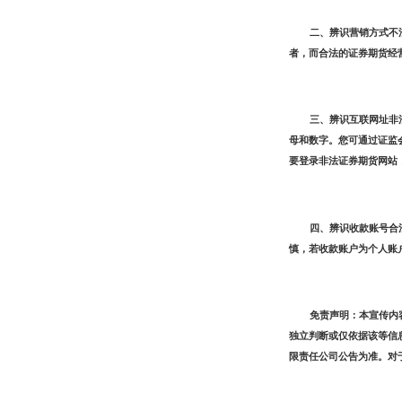
二、辨识营销方式
不
者，而合法的证券期货经
三、辨识互联网址
非
母和数字。您可通过证监
要登录非法证券期货网站
四、辨识收款账号
合
慎，若收款账户为个人账
免责声明：本宣传内
独立判断或仅依据该等信
限责任公司公告为准。对