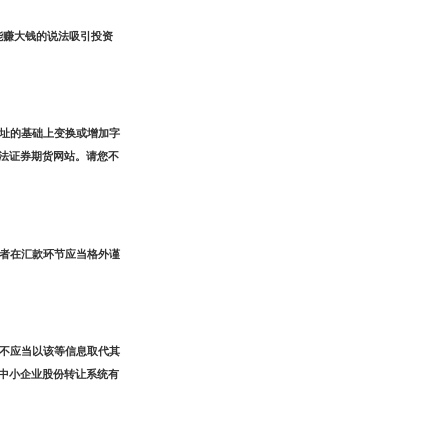
就能赚大钱的说法吸引投资
址的基础上变换或增加字
法证券期货网站。请您不
者在汇款环节应当格外谨
不应当以该等信息取代其
中小企业股份转让系统有