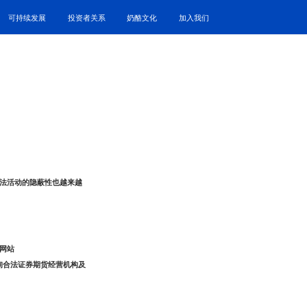
可持续发展
投资者关系
奶酪文化
加入我们
法活动的隐蔽性也越来越
网站
rg）查询合法证券期货经营机构及