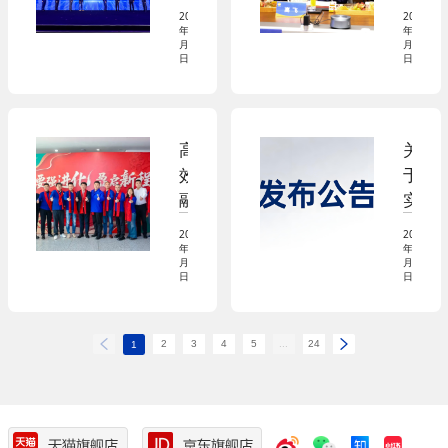
式
庆
振
化
告
2026
2026
牌”
典
军
年03
年02
优
（2
月18
月27
上，
心，
日
日
秀
0
妙
新
成
2
可
春
果”
6
蓝
伊
特
0
高
关
多
始，
等
3
效
于
发
蒙
奖
1
融
实
布
牛
9）
合，
施
“1
集
2026
2026
打
新
年01
年01
3
团
月28
月27
造
版
日
日
4
总
标
国
3
裁
杆，
家
4
高
2
3
4
5
...
24
公
标
1
战
飞
司
准
略”
一
C
的
行
E
公
莅