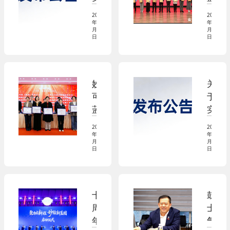
战
烤
台！
施
多
略
展，
2026
2026
新
荣
年05
年05
合
系
月18
月09
版
获
日
日
作，
列
国
中
奶
B
家
华
酪
端
标
商
消
明
妙
关
准
标
费
星
可
于
的
协
与
产
蓝
实
公
会
文
品
多
施
告
“A
2026
2026
旅
成
荣
新
年05
年03
A
I
米
月06
月19
获
版
日
日
A
P“双
其
“上
国
级
维
林
海
家
知
共
星
市
标
名
创”
厨
十
鼓
企
准
商
新
“专
周
士
业
的
标
范
宠”
年
气，
文
公
品