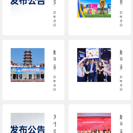
实
世
施
界
2026
2026
新
杯
年06
年06
月23
月17
版
官
日
日
国
方
家
奶
标
酪
妙
妙
准
品
可
可
的
牌，
蓝
蓝
公
妙
多
多
告
可
2026
2026
与
亮
年06
年05
(0
蓝
月04
月21
华
相
日
日
6
多
强
2
2
站
方
0
0)
上
特
2
世
关
妙
达
6
界
于
可
成
焙
舞
实
蓝