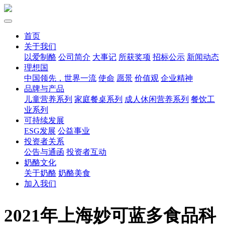
首页
关于我们
以爱制酪
公司简介
大事记
所获奖项
招标公示
新闻动态
理想国
中国领先，世界一流
使命
愿景
价值观
企业精神
品牌与产品
儿童营养系列
家庭餐桌系列
成人休闲营养系列
餐饮工
业系列
可持续发展
ESG发展
公益事业
投资者关系
公告与通函
投资者互动
奶酪文化
关于奶酪
奶酪美食
加入我们
2021年上海妙可蓝多食品科