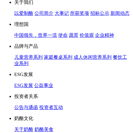
关于我们
以爱制酪
公司简介
大事记
所获奖项
招标公示
新闻动态
理想国
中国领先，世界一流
使命
愿景
价值观
企业精神
品牌与产品
儿童营养系列
家庭餐桌系列
成人休闲营养系列
餐饮工
业系列
ESG发展
ESG发展
公益事业
投资者关系
公告与通函
投资者互动
奶酪文化
关于奶酪
奶酪美食