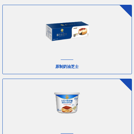
原制奶油芝士