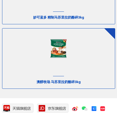
妙可蓝多 精制马苏里拉奶酪碎3kg
澳醇牧场 马苏里拉奶酪碎3kg