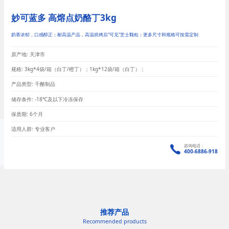
妙可蓝多 高熔点奶酪丁3kg
奶香浓郁，口感醇正；耐高温产品，高温烘烤后“可见”芝士颗粒；更多尺寸和规格可按需定制
原产地: 天津市
规格: 3kg*4袋/箱（白丁/橙丁）；1kg*12袋/箱（白丁）；
产品类型: 干酪制品
储存条件: -18℃及以下冷冻保存
保质期: 6个月
适用人群: 专业客户
咨询电话：
400-6886-918
推荐产品
Recommended products