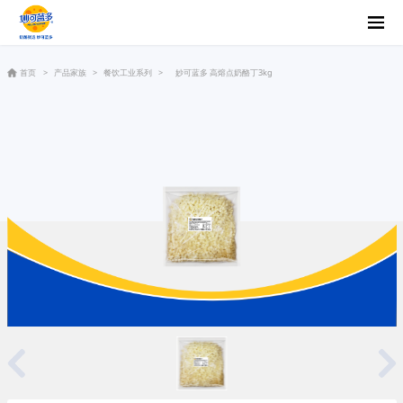
首页
>
产品家族
>
餐饮工业系列
>
妙可蓝多 高熔点奶酪丁3kg