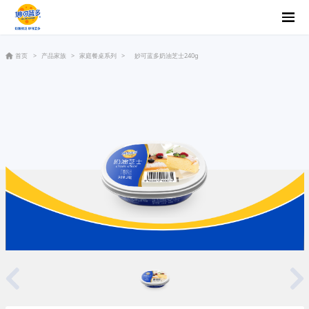
首页
>
产品家族
>
家庭餐桌系列
>
妙可蓝多奶油芝士240g