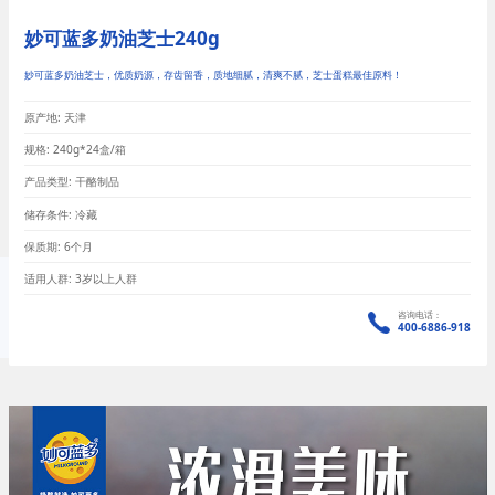
妙可蓝多奶油芝士240g
妙可蓝多奶油芝士，优质奶源，存齿留香，质地细腻，清爽不腻，芝士蛋糕最佳原料！
原产地: 天津
规格: 240g*24盒/箱
产品类型: 干酪制品
储存条件: 冷藏
保质期: 6个月
适用人群: 3岁以上人群
咨询电话：
400-6886-918